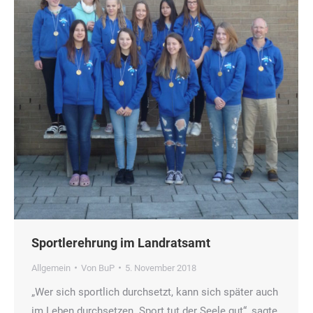
Sportlerehrung im Landratsamt
Allgemein
Von
BuP
5. November 2018
„Wer sich sportlich durchsetzt, kann sich später auch
im Leben durchsetzen. Sport tut der Seele gut“, sagte