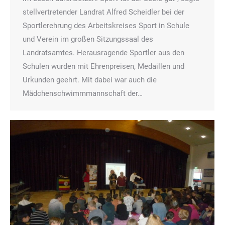
stellvertretender Landrat Alfred Scheidler bei der
Sportlerehrung des Arbeitskreises Sport in Schule
und Verein im großen Sitzungssaal des
Landratsamtes. Herausragende Sportler aus den
Schulen wurden mit Ehrenpreisen, Medaillen und
Urkunden geehrt. Mit dabei war auch die
Mädchenschwimmmannschaft der…