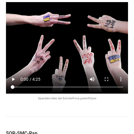
Spendenvideo der Schülerfirma
green4future
SOR-SMC-Rap