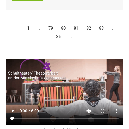
←
1
…
79
80
81
82
83
…
86
→